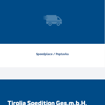
Speedplace / Poptavka
Tirolia Spedition Ges.m.b.H.