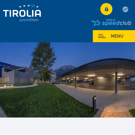
Deutsch
English
Muj servis
MENU
Français
Italiano
Español
Polski
Česky
Magyar
Hrvatski
Română