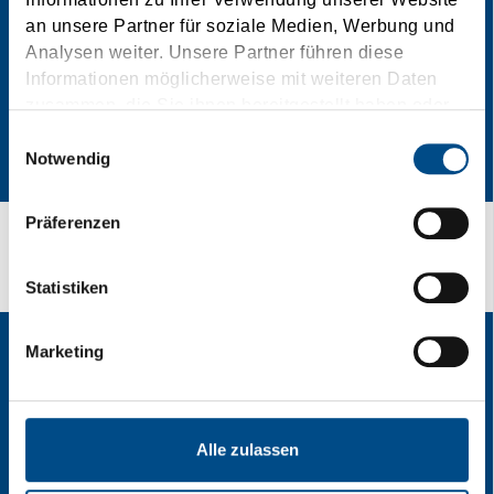
an unsere Partner für soziale Medien, Werbung und
Analysen weiter. Unsere Partner führen diese
Informationen möglicherweise mit weiteren Daten
zusammen, die Sie ihnen bereitgestellt haben oder
die sie im Rahmen Ihrer Nutzung der Dienste
Einwilligungsauswahl
gesammelt haben.
Notwendig
Präferenzen
Vase cesta je nasim cilem!
Statistiken
Marketing
Alle zulassen