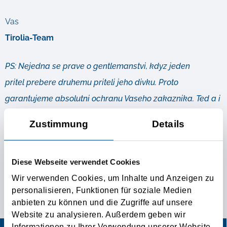
Vas
Tirolia-Team
PS: Nejedna se prave o gentlemanstvi, kdyz jeden
pritel prebere druhemu priteli jeho divku. Proto
garantujeme absolutni ochranu Vaseho zakaznika. Ted a i
v budoucnosti.
Zustimmung
Details
Další informace
Diese Webseite verwendet Cookies
Wir verwenden Cookies, um Inhalte und Anzeigen zu
SPECIALNI KONTAKTNI INZERAT PRO VASE PREPRAVNI
personalisieren, Funktionen für soziale Medien
PRANI!
anbieten zu können und die Zugriffe auf unsere
Website zu analysieren. Außerdem geben wir
Informationen zu Ihrer Verwendung unserer Website