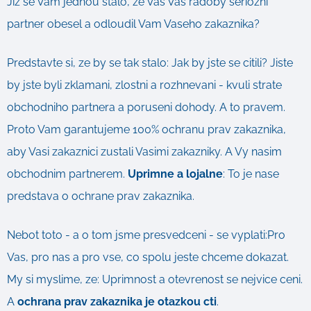
Jiz se Vam jednou stalo, ze Vas Vas radoby seriozni
partner obesel a odloudil Vam Vaseho zakaznika?
Predstavte si, ze by se tak stalo: Jak by jste se citili? Jiste
by jste byli zklamani, zlostni a rozhnevani - kvuli strate
obchodniho partnera a poruseni dohody. A to pravem.
Proto Vam garantujeme 100% ochranu prav zakaznika,
aby Vasi zakaznici zustali Vasimi zakazniky. A Vy nasim
obchodnim partnerem.
Uprimne a lojalne
: To je nase
predstava o ochrane prav zakaznika.
Nebot toto - a o tom jsme presvedceni - se vyplati:Pro
Vas, pro nas a pro vse, co spolu jeste chceme dokazat.
My si myslime, ze: Uprimnost a otevrenost se nejvice ceni.
A
ochrana prav zakaznika je otazkou cti
.