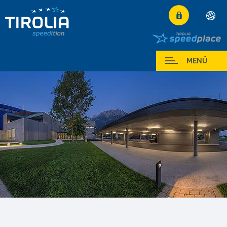
Deutsch
English
Mein Service
MENÜ
Français
Italiano
Español
Polski
Česky
Magyar
Hrvatski
Română