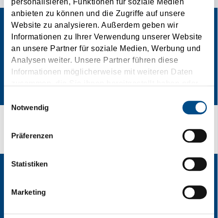
personalisieren, Funktionen für soziale Medien
anbieten zu können und die Zugriffe auf unsere
Website zu analysieren. Außerdem geben wir
Informationen zu Ihrer Verwendung unserer Website
an unsere Partner für soziale Medien, Werbung und
Analysen weiter. Unsere Partner führen diese
Informationen möglicherweise mit weiteren Daten
zusammen, die Sie ihnen bereitgestellt haben oder
die sie im Rahmen Ihrer Nutzung der Dienste
Einwilligungsauswahl
gesammelt haben.
Notwendig
Sicher ist sicher!
Präferenzen
Statistiken
Marketing