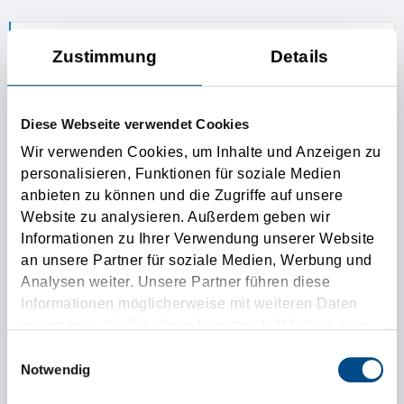
1. Loadingplace
Zustimmung
Details
Additional loading place
Diese Webseite verwendet Cookies
Wir verwenden Cookies, um Inhalte und Anzeigen zu
Unloadingplace
personalisieren, Funktionen für soziale Medien
anbieten zu können und die Zugriffe auf unsere
1. Unloadingplace
Website zu analysieren. Außerdem geben wir
Informationen zu Ihrer Verwendung unserer Website
Additional unloading place
an unsere Partner für soziale Medien, Werbung und
Analysen weiter. Unsere Partner führen diese
Informationen möglicherweise mit weiteren Daten
Ladungsdaten
zusammen, die Sie ihnen bereitgestellt haben oder
die sie im Rahmen Ihrer Nutzung der Dienste
Einwilligungsauswahl
gesammelt haben.
Notwendig