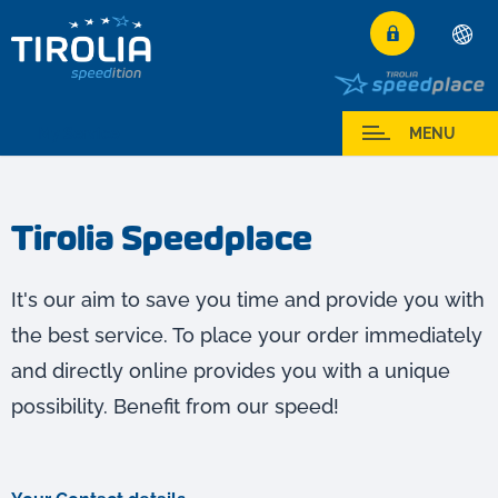
Deutsch
English
My Service
MENU
Français
Italiano
Tirolia Speedplace
Español
Polski
It's our aim to save you time and provide you with
Česky
the best service. To place your order immediately
Magyar
and directly online provides you with a unique
Hrvatski
possibility. Benefit from our speed!
Română