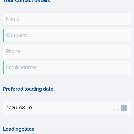
Your Contact details
Name
Company
Phone
Email address
Prefered loading date
Date
Loadingplace