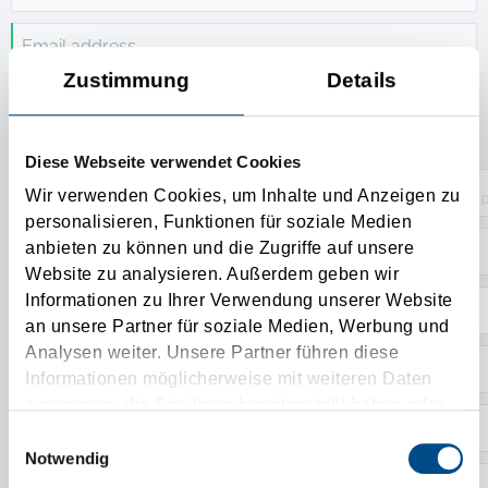
Email address
Zustimmung
Details
1. Camión
Diese Webseite verwendet Cookies
Wir verwenden Cookies, um Inhalte und Anzeigen zu
D
personalisieren, Funktionen für soziale Medien
anbieten zu können und die Zugriffe auf unsere
Truck location
Website zu analysieren. Außerdem geben wir
Informationen zu Ihrer Verwendung unserer Website
an unsere Partner für soziale Medien, Werbung und
Analysen weiter. Unsere Partner führen diese
Informationen möglicherweise mit weiteren Daten
zusammen, die Sie ihnen bereitgestellt haben oder
die sie im Rahmen Ihrer Nutzung der Dienste
Einwilligungsauswahl
gesammelt haben.
Notwendig