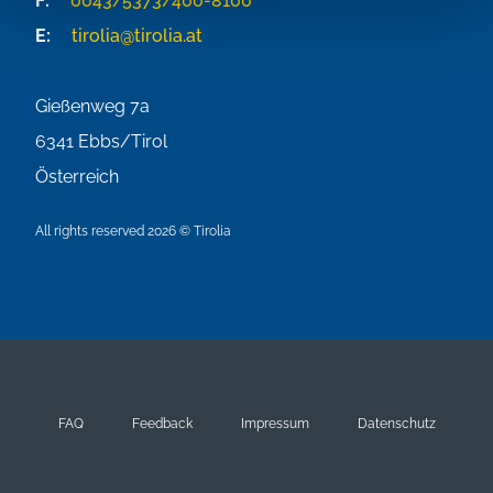
F:
0043/5373/400-8100
E:
tirolia@tirolia.at
Gießenweg 7a
6341
Ebbs/Tirol
Österreich
All rights reserved 2026 © Tirolia
FAQ
Feedback
Impressum
Datenschutz