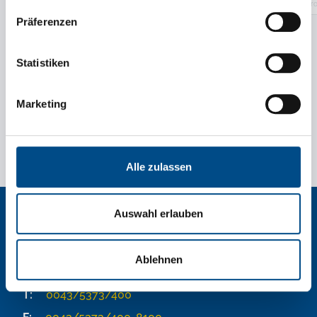
Metro
Präferenzen
add Truck
Statistiken
Marketing
Alle zulassen
Auswahl erlauben
Tirolia Spedition Ges.m.b.H.
Ablehnen
T:
0043/5373/400