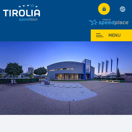
Deutsch
English
Espace Partenaires
MENU
Français
Italiano
Español
Polski
Česky
Magyar
Hrvatski
Română