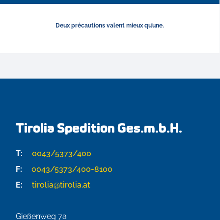
Deux précautions valent mieux qu’une.
Tirolia Spedition Ges.m.b.H.
T:
0043/5373/400
F:
0043/5373/400-8100
E:
tirolia@tirolia.at
Gießenweg 7a