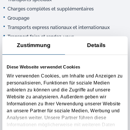
Charges complètes et supplémentaires
Groupage
Transports express nationaux et internationaux
Transport foire et rendez-vous
Zustimmung
Details
Également disponible à court terme et prêt pour une
utilisation immédiate
Document et dédouanement sur demande
Diese Webseite verwendet Cookies
Wir verwenden Cookies, um Inhalte und Anzeigen zu
6.2 UNE FLOTTE DE CAMIONS DE CONFIANCE
personalisieren, Funktionen für soziale Medien
anbieten zu können und die Zugriffe auf unsere
Website zu analysieren. Außerdem geben wir
Informationen zu Ihrer Verwendung unserer Website
6.3 CONDUISEZ TOUJOURS LIBRE AVEC LA
an unsere Partner für soziale Medien, Werbung und
VITESSE DU CAMION KLG24
Analysen weiter. Unsere Partner führen diese
Informationen möglicherweise mit weiteren Daten