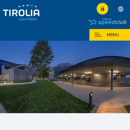
Deutsch
English
Szolgáltatás
MENU
Français
Italiano
Español
Polski
Česky
Magyar
Hrvatski
Română