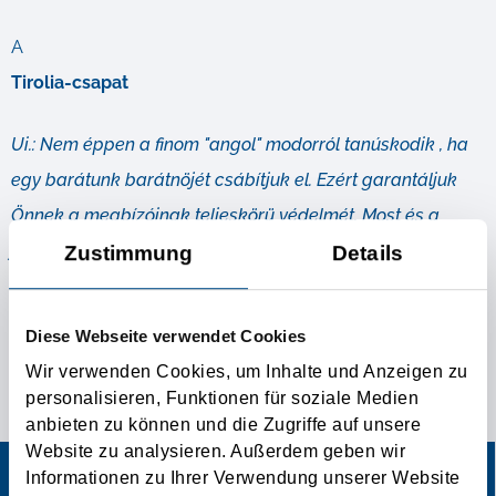
A
Tirolia-csapat
Ui.: Nem éppen a finom "angol" modorról tanúskodik , ha
egy barátunk barátnöjét csábítjuk el. Ezért garantáljuk
Önnek a megbízóinak teljeskörü védelmét. Most és a
jövöben.
Zustimmung
Details
További információ
Diese Webseite verwendet Cookies
Wir verwenden Cookies, um Inhalte und Anzeigen zu
FUVARRAL KAPCSOTOS KÍVÁNSÁGAI!
personalisieren, Funktionen für soziale Medien
anbieten zu können und die Zugriffe auf unsere
Website zu analysieren. Außerdem geben wir
Informationen zu Ihrer Verwendung unserer Website