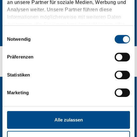
an unsere Partner für soziale Medien, Werbung und
Analysen weiter. Unsere Partner führen diese
Informationen möglicherweise mit weiteren Daten
zusammen, die Sie ihnen bereitgestellt haben oder
die sie im Rahmen Ihrer Nutzung der Dienste
Einwilligungsauswahl
gesammelt haben.
Notwendig
Präferenzen
Az Ön kényelme mi célunk!
Statistiken
Marketing
Alle zulassen