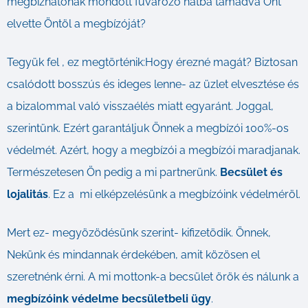
megbízhatónak mondott fuvarozó hátba támadva Önt
elvette Öntöl a megbízóját?
Tegyük fel , ez megtörténik:Hogy érezné magát? Biztosan
csalódott bosszús és ideges lenne- az üzlet elvesztése és
a bizalommal való visszaélés miatt egyaránt. Joggal,
szerintünk. Ezért garantáljuk Önnek a megbízói 100%-os
védelmét. Azért, hogy a megbízói a megbízói maradjanak.
Természetesen Ön pedig a mi partnerünk.
Becsület és
lojalitás
. Ez a mi elképzelésünk a megbízóink védelméröl.
Mert ez- megyözödésünk szerint- kifizetödik. Önnek,
Nekünk és mindannak érdekében, amit közösen el
szeretnénk érni. A mi mottonk-a becsület örök és nálunk a
megbízóink védelme becsületbeli ügy
.