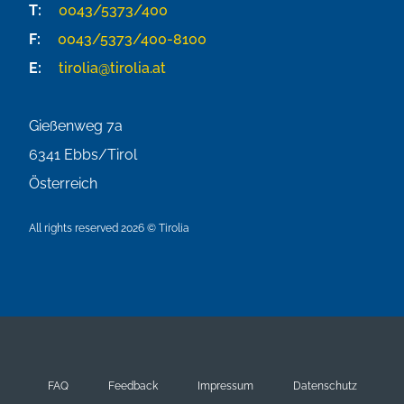
T:
0043/5373/400
F:
0043/5373/400-8100
E:
tirolia@tirolia.at
Gießenweg 7a
6341
Ebbs/Tirol
Österreich
All rights reserved 2026 © Tirolia
FAQ
Feedback
Impressum
Datenschutz