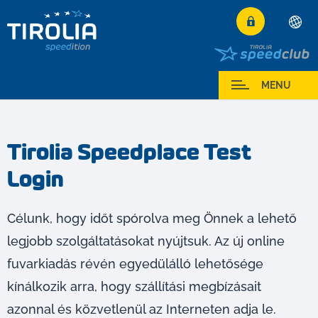
Deutsch
English
Szolgáltatás
MENU
Français
Italiano
Tirolia Speedplace Test
Español
Login
Polski
Česky
Magyar
Célunk, hogy időt spórolva meg Önnek a lehető
Hrvatski
legjobb szolgáltatásokat nyújtsuk. Az új online
Română
fuvarkiadás révén egyedülálló lehetősége
kínálkozik arra, hogy szállítási megbízásait
azonnal és közvetlenül az Interneten adja le.