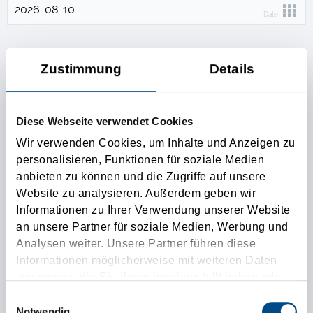
Date
Berakodóhely
Zustimmung
Details
1. berakodóhely
Diese Webseite verwendet Cookies
További berakodóhelyek
Wir verwenden Cookies, um Inhalte und Anzeigen zu
personalisieren, Funktionen für soziale Medien
anbieten zu können und die Zugriffe auf unsere
Kirakodóhely
Website zu analysieren. Außerdem geben wir
Informationen zu Ihrer Verwendung unserer Website
an unsere Partner für soziale Medien, Werbung und
1. kirakodóhely
Analysen weiter. Unsere Partner führen diese
Informationen möglicherweise mit weiteren Daten
További kirakodóhelyek
zusammen, die Sie ihnen bereitgestellt haben oder
die sie im Rahmen Ihrer Nutzung der Dienste
Einwilligungsauswahl
gesammelt haben.
Notwendig