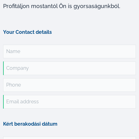
Profitáljon mostantól Ön is gyorsaságunkból.
Your Contact details
Name
Company
Phone
Email address
Kért berakodási dátum