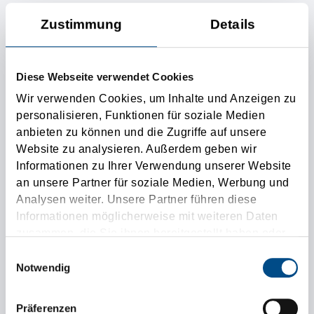
Zustimmung
Details
1e lieu de livraison
Lieu de livraison supplémentaire
Diese Webseite verwendet Cookies
Wir verwenden Cookies, um Inhalte und Anzeigen zu
Ladungsdaten
personalisieren, Funktionen für soziale Medien
anbieten zu können und die Zugriffe auf unsere
Website zu analysieren. Außerdem geben wir
Informationen zu Ihrer Verwendung unserer Website
an unsere Partner für soziale Medien, Werbung und
Analysen weiter. Unsere Partner führen diese
Tonnage (kg)
Informationen möglicherweise mit weiteren Daten
zusammen, die Sie ihnen bereitgestellt haben oder
Loading metres
die sie im Rahmen Ihrer Nutzung der Dienste
Einwilligungsauswahl
gesammelt haben.
Notwendig
Exigences particulières
Präferenzen