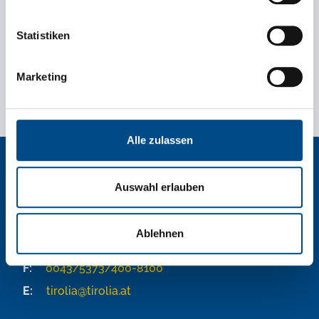
Statistiken
Marketing
Alle zulassen
Auswahl erlauben
Tirolia Spedition Ges.m.b.H.
Ablehnen
T:
0043/5373/400
F:
0043/5373/400-8100
E:
tirolia@tirolia.at