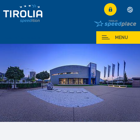
Deutsch
English
Espace Partenaires
MENU
Français
Italiano
Español
Polski
Česky
Magyar
Hrvatski
Română