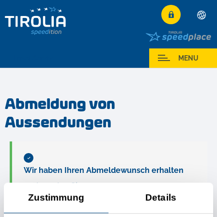
Deutsch
English
I miei Servizi
MENU
Français
Italiano
Abmeldung von
Español
Aussendungen
Polski
Česky
Magyar
Hrvatski
Wir haben Ihren Abmeldewunsch erhalten
Română
und werden Sie aus unserem
Zustimmung
Details
Benachrichtungssystem entfernen.