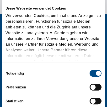
Diese Webseite verwendet Cookies
Wir verwenden Cookies, um Inhalte und Anzeigen zu
personalisieren, Funktionen für soziale Medien
anbieten zu können und die Zugriffe auf unsere
Website zu analysieren. Außerdem geben wir
Tirolia Spedition Ges.m.b.H.
Informationen zu Ihrer Verwendung unserer Website
an unsere Partner für soziale Medien, Werbung und
Analysen weiter. Unsere Partner führen diese
T:
0043/5373/400
Informationen möglicherweise mit weiteren Daten
F:
0043/5373/400-8100
zusammen, die Sie ihnen bereitgestellt haben oder
E:
tirolia@tirolia.at
die sie im Rahmen Ihrer Nutzung der Dienste
Einwilligungsauswahl
gesammelt haben.
Notwendig
Gießenweg 7a
Präferenzen
6341
Ebbs/Tirol
Österreich
Statistiken