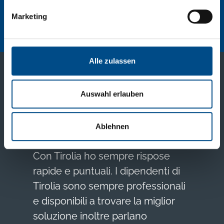
All rights reserved 2026 © Tirolia
Marketing
Alle zulassen
FAQ
Feedback
Impressum
Datenschutz
Auswahl erlauben
Ablehnen
Con Tirolia ho sempre rispose
rapide e puntuali. I dipendenti di
Tirolia sono sempre professionali
e disponibili a trovare la miglior
soluzione inoltre parlano