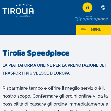
Deutsch
English
I miei Servizi
MENU
Français
Italiano
Tirolia Speedplace
Español
Polski
LA PIATTAFORMA ONLINE PER LA PRENOTAZIONE DEI
Česky
TRASPORTI PIÙ VELOCE D'EUROPA
Magyar
Hrvatski
Risparmiare tempo e offrire il meglio servizio è il
Română
nostro scopo. Confermare gli ordini online vi da la
possibilità di passare gli ordine immediatamente a