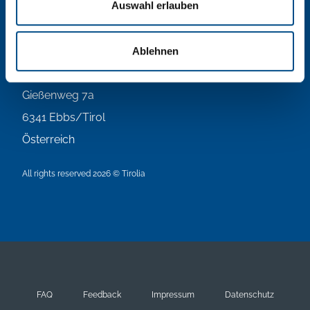
Auswahl erlauben
T:
0043/5373/400
F:
0043/5373/400-8100
E:
tirolia@tirolia.at
Ablehnen
Gießenweg 7a
6341
Ebbs/Tirol
Österreich
All rights reserved 2026 © Tirolia
FAQ
Feedback
Impressum
Datenschutz