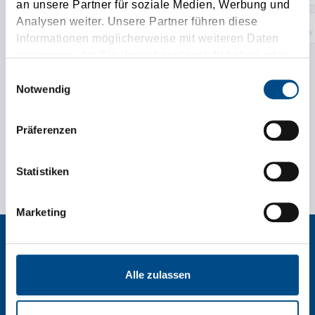
an unsere Partner für soziale Medien, Werbung und
Analysen weiter. Unsere Partner führen diese
Metrow 
Informationen möglicherweise mit weiteren Daten
zusammen, die Sie ihnen bereitgestellt haben oder
die sie im Rahmen Ihrer Nutzung der Dienste
Einwilligungsauswahl
add Truck
gesammelt haben.
Notwendig
Präferenzen
Statistiken
Marketing
Alle zulassen
Tirolia Spedition Ges.m.b.H.