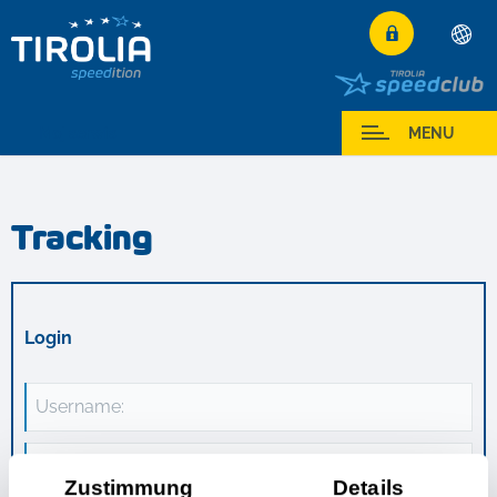
Deutsch
English
Moj serwis
MENU
Français
Italiano
Tracking
Español
Polski
Česky
Login
Magyar
Hrvatski
Username:
Română
Password:
Zustimmung
Details