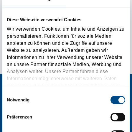
Diese Webseite verwendet Cookies
Stay logged in:
Wir verwenden Cookies, um Inhalte und Anzeigen zu
personalisieren, Funktionen für soziale Medien
Passwort vergessen
anbieten zu können und die Zugriffe auf unsere
Website zu analysieren. Außerdem geben wir
Informationen zu Ihrer Verwendung unserer Website
an unsere Partner für soziale Medien, Werbung und
Analysen weiter. Unsere Partner führen diese
Informationen möglicherweise mit weiteren Daten
zusammen, die Sie ihnen bereitgestellt haben oder
die sie im Rahmen Ihrer Nutzung der Dienste
Einwilligungsauswahl
gesammelt haben.
Notwendig
Tirolia Spedition Ges.m.b.H.
Präferenzen
T:
0043/5373/400
F:
0043/5373/400-8100