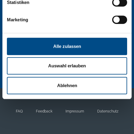
Statistiken
E:
tirolia@tirolia.at
Marketing
Gießenweg 7a
6341
Ebbs/Tirol
Österreich
Alle zulassen
All rights reserved 2026 © Tirolia
Auswahl erlauben
Ablehnen
FAQ
Feedback
Impressum
Datenschutz