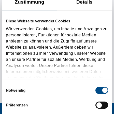
Zustimmung
Details
www.go-west.at
Web design
Diese Webseite verwendet Cookies
Web concept
Wir verwenden Cookies, um Inhalte und Anzeigen zu
personalisieren, Funktionen für soziale Medien
Technical implementation
anbieten zu können und die Zugriffe auf unsere
Preparation and entry of contents
Website zu analysieren. Außerdem geben wir
Informationen zu Ihrer Verwendung unserer Website
an unsere Partner für soziale Medien, Werbung und
Analysen weiter. Unsere Partner führen diese
Další informace
Informationen möglicherweise mit weiteren Daten
zusammen, die Sie ihnen bereitgestellt haben oder
SPECIALNI KONTAKTNI INZERAT PRO VASE PREPRAVNI
die sie im Rahmen Ihrer Nutzung der Dienste
Einwilligungsauswahl
gesammelt haben.
Notwendig
PRANI!
Präferenzen