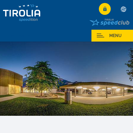
Deutsch
English
Muj servis
MENU
Français
Italiano
Español
Polski
Česky
Magyar
Hrvatski