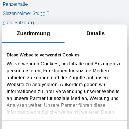
Panzerhalle
Siezenheimer Str. 39 B
5020 Salzburg
www.go-west.at
Zustimmung
Details
Web design
Diese Webseite verwendet Cookies
Web concept
Wir verwenden Cookies, um Inhalte und Anzeigen zu
Technical implementation
personalisieren, Funktionen für soziale Medien
Preparation and entry of contents
anbieten zu können und die Zugriffe auf unsere
Website zu analysieren. Außerdem geben wir
Informationen zu Ihrer Verwendung unserer Website
an unsere Partner für soziale Medien, Werbung und
Más información
Analysen weiter. Unsere Partner führen diese
Informationen möglicherweise mit weiteren Daten
¡UN ANUNCIO DE CONTACTO PARTICULAR PARA
zusammen, die Sie ihnen bereitgestellt haben oder
die sie im Rahmen Ihrer Nutzung der Dienste
COMUNICARNOS SUS NECESIDADES DE TRANSPORTE!
Einwilligungsauswahl