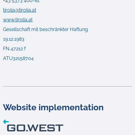
+43 5373 400-81
tirolia@tirolia.at
www.tirolia.at
Gesellschaft mit beschränkter Haftung
19.12.1983
FN 47212 f
ATU32158704
Website implementation