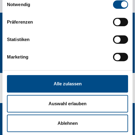
gesammelt haben.
Notwendig
Präferenzen
Statistiken
Marketing
Alle zulassen
[Translate to Español:] Lust auf Speed?
Auswahl erlauben
Ablehnen