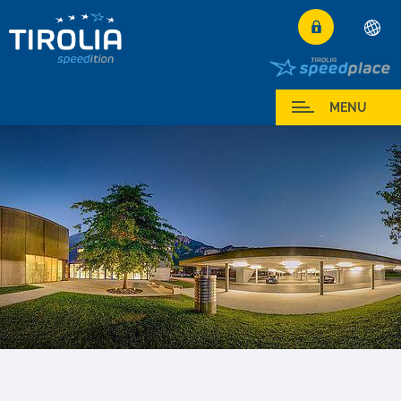
Deutsch
English
Area de socios
MENU
Français
Italiano
Español
Polski
Česky
Magyar
Hrvatski