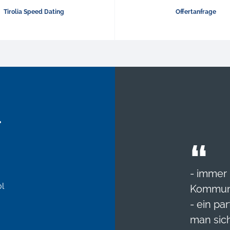
Tirolia Speed Dating
Offertanfrage
.
- immer
l
Kommun
- ein pa
man sic