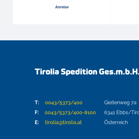
Anreise
Tirolia Spedition Ges.m.b.H
T:
0043/5373/400
Gießenweg 7a
F:
0043/5373/400-8100
6341
Ebbs/Tiro
E:
tirolia@tirolia.at
Österreich