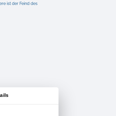
ere ist der Feind des
ails
ehmen sie gerne!