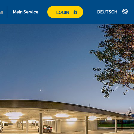
Mein Service
DEUTSCH
LOGIN
Deutsch
English
Français
Italiano
Español
Polski
Česky
Magyar
Hrvatski
Română