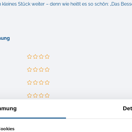
n kleines Stück weiter – denn wie heißt es so schön: „Das Bess
nung
mmung
Det
rungen
nung Lob? Tadel? Sagen Sie uns Ihre Meinung – wir übern
Cookies