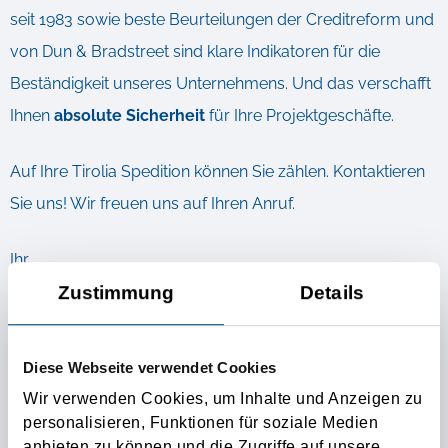
seit 1983 sowie beste Beurteilungen der Creditreform und
von Dun & Bradstreet sind klare Indikatoren für die
Beständigkeit unseres Unternehmens. Und das verschafft
Ihnen
absolute Sicherheit
für Ihre Projektgeschäfte.
Auf Ihre Tirolia Spedition können Sie zählen. Kontaktieren
Sie uns! Wir freuen uns auf Ihren Anruf.
Ihr
Zustimmung
Details
Tirolia-Team
Diese Webseite verwendet Cookies
Weiterführende Infos
Wir verwenden Cookies, um Inhalte und Anzeigen zu
DIE BESONDERE KONTAKTANZEIGE FÜR IHRE
personalisieren, Funktionen für soziale Medien
anbieten zu können und die Zugriffe auf unsere