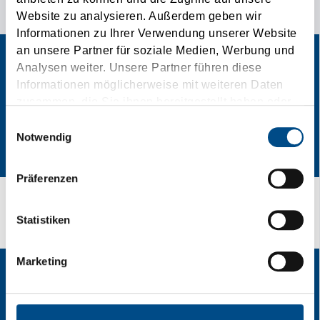
TRANSPORTWÜNSCHE!
Website zu analysieren. Außerdem geben wir
Informationen zu Ihrer Verwendung unserer Website
an unsere Partner für soziale Medien, Werbung und
Analysen weiter. Unsere Partner führen diese
Informationen möglicherweise mit weiteren Daten
zusammen, die Sie ihnen bereitgestellt haben oder
die sie im Rahmen Ihrer Nutzung der Dienste
Einwilligungsauswahl
gesammelt haben.
Notwendig
Präferenzen
Offertanfrage
Statistiken
Marketing