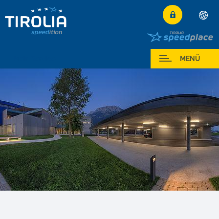
Deutsch
English
Mein Service
MENÜ
Français
Italiano
Español
Polski
Česky
Magyar
Hrvatski
Română