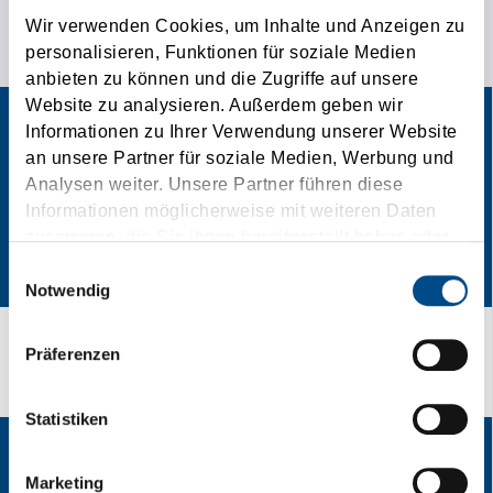
POSEBNI PODACI ZA KONTAKT ZA VAŠE ZAHTJEVE
Wir verwenden Cookies, um Inhalte und Anzeigen zu
TRANSPORTA!
personalisieren, Funktionen für soziale Medien
anbieten zu können und die Zugriffe auf unsere
Website zu analysieren. Außerdem geben wir
Informationen zu Ihrer Verwendung unserer Website
an unsere Partner für soziale Medien, Werbung und
Analysen weiter. Unsere Partner führen diese
Informationen möglicherweise mit weiteren Daten
zusammen, die Sie ihnen bereitgestellt haben oder
die sie im Rahmen Ihrer Nutzung der Dienste
Einwilligungsauswahl
gesammelt haben.
Notwendig
Präferenzen
Vaše povratne informacije
Statistiken
Marketing