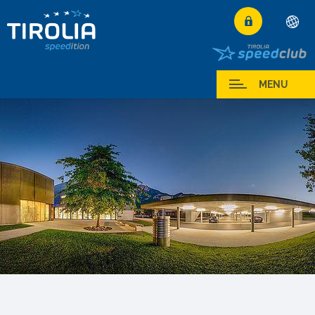
Deutsch
English
Moja usluga
MENU
Français
Italiano
Español
Polski
Česky
Magyar
Hrvatski
Română