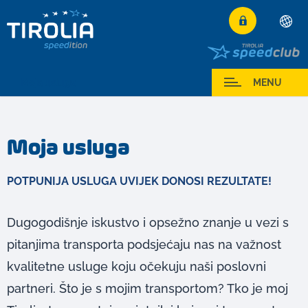
Deutsch
English
Moja usluga
MENU
Français
Italiano
Moja usluga
Español
Polski
POTPUNIJA USLUGA UVIJEK DONOSI REZULTATE!
Česky
Magyar
Dugogodišnje iskustvo i opsežno znanje u vezi s
Hrvatski
pitanjima transporta podsjećaju nas na važnost
Română
kvalitetne usluge koju očekuju naši poslovni
partneri. Što je s mojim transportom? Tko je moj