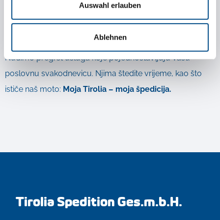
Auswahl erlauben
brži unos
upita
ostale
dodatne značajke
Ablehnen
Nudimo pregršt usluga koje pojednostavljuju Vašu
poslovnu svakodnevicu. Njima štedite vrijeme, kao što
ističe naš moto:
Moja Tirolia – moja špedicija.
SPEEDPLACE / UPIT ZA...
UPIT ZA PONUDU
PRAĆENJE POŠILJKE
TRANSPORTNE RUTE
Tirolia Spedition Ges.m.b.H.