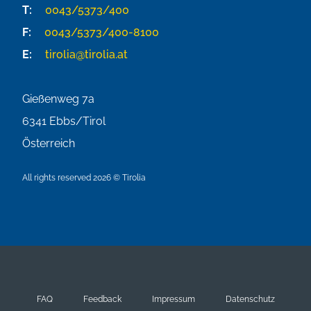
T:
0043/5373/400
F:
0043/5373/400-8100
E:
tirolia@tirolia.at
Gießenweg 7a
6341
Ebbs/Tirol
Österreich
All rights reserved 2026 © Tirolia
FAQ
Feedback
Impressum
Datenschutz