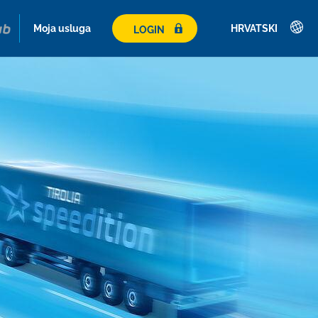
Moja usluga
HRVATSKI
LOGIN
Deutsch
English
Français
Italiano
Español
Polski
Česky
Magyar
Hrvatski
Română