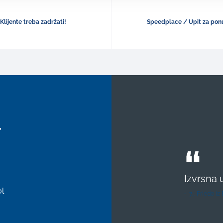
Klijente treba zadržati!
Speedplace / Upit za pon
.
Izvrsna 
l
7. . Friedo 