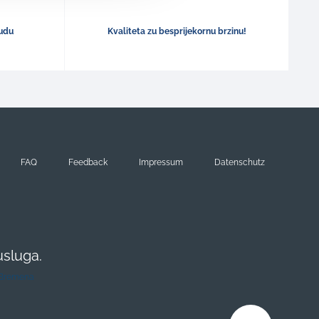
udu
Kvaliteta zu besprijekornu brzinu!
FAQ
Feedback
Impressum
Datenschutz
usluga.
iz Bremena