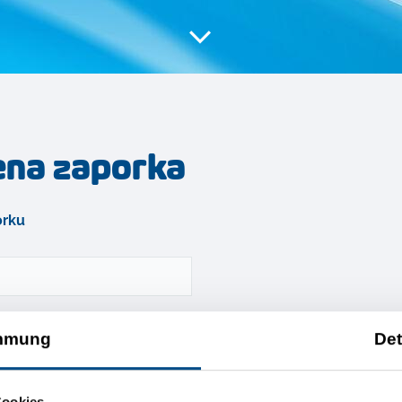
ena zaporka
orku
mmung
Det
SUBMIT
Cookies