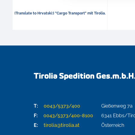
[Translate to Hrvatski:] "Cargo Transport" mit Tirolia.
Tirolia Spedition Ges.m.b.H
T:
0043/5373/400
Gießenweg 7a
F:
0043/5373/400-8100
6341
Ebbs/Tiro
E:
tirolia@tirolia.at
Österreich