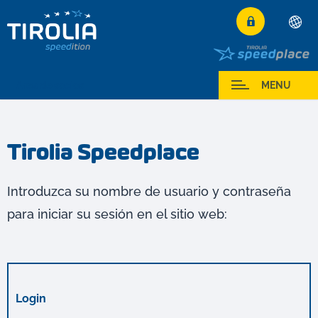
Deutsch
English
Area de socios
MENU
Français
Italiano
Tirolia Speedplace
Español
Polski
Introduzca su nombre de usuario y contraseña
Česky
para iniciar su sesión en el sitio web:
Magyar
Hrvatski
Română
Login