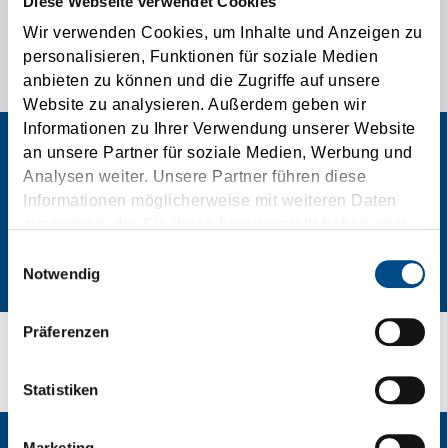
Diese Webseite verwendet Cookies
Wir verwenden Cookies, um Inhalte und Anzeigen zu
¡UN ANUNCIO DE CONTACTO PARTICULAR PARA
personalisieren, Funktionen für soziale Medien
COMUNICARNOS SUS NECESIDADES DE TRANSPORTE!
anbieten zu können und die Zugriffe auf unsere
Website zu analysieren. Außerdem geben wir
Informationen zu Ihrer Verwendung unserer Website
an unsere Partner für soziale Medien, Werbung und
Analysen weiter. Unsere Partner führen diese
Informationen möglicherweise mit weiteren Daten
zusammen, die Sie ihnen bereitgestellt haben oder
die sie im Rahmen Ihrer Nutzung der Dienste
Einwilligungsauswahl
gesammelt haben.
Notwendig
Präferenzen
[Translate to Español:] "Cargo Transport" mit Tirolia.
Statistiken
Marketing