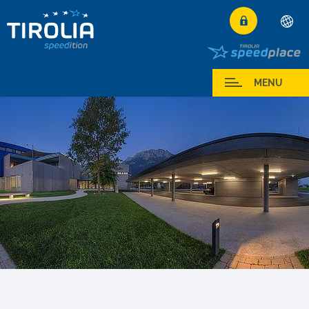
Deutsch
English
Area de socios
MENU
Français
Italiano
Español
Polski
Česky
Magyar
Hrvatski
Română