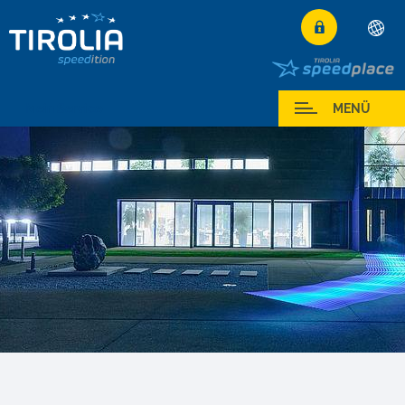
Deutsch
English
Mein Service
MENÜ
Română