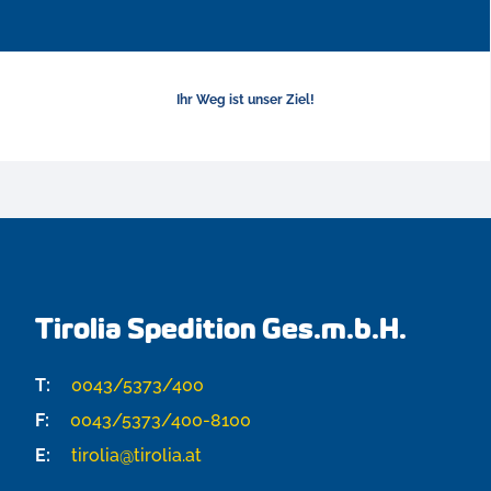
Ihr Weg ist unser Ziel!
Tirolia Spedition Ges.m.b.H.
T:
0043/5373/400
F:
0043/5373/400-8100
E:
tirolia@tirolia.at